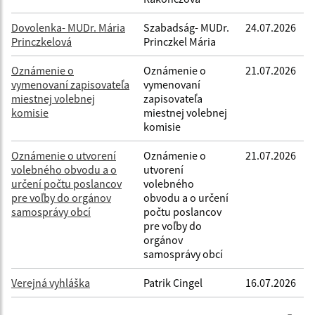
Dovolenka- MUDr. Mária
Szabadság- MUDr.
24.07.2026
Princzkelová
Princzkel Mária
Oznámenie o
Oznámenie o
21.07.2026
vymenovaní zapisovateľa
vymenovaní
miestnej volebnej
zapisovateľa
komisie
miestnej volebnej
komisie
Oznámenie o utvorení
Oznámenie o
21.07.2026
volebného obvodu a o
utvorení
určení počtu poslancov
volebného
pre voľby do orgánov
obvodu a o určení
samosprávy obcí
počtu poslancov
pre voľby do
orgánov
samosprávy obcí
Verejná vyhláška
Patrik Cingel
16.07.2026