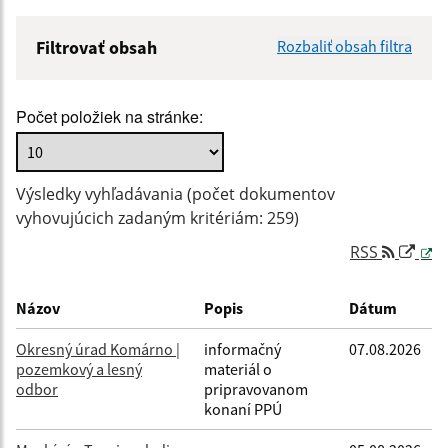
Filtrovať obsah
Rozbaliť obsah filtra
Názov:
Počet položiek na stránke:
Popis:
Výsledky vyhľadávania (počet dokumentov
Dátum zverejnenia od:
vyhovujúcich zadaným kritériám: 259)
RSS
Dátum zverejnenia do:
Názov
Popis
Dátum
Okresný úrad Komárno |
informačný
07.08.2026
pozemkový a lesný
materiál o
Filtrovať
Reset
odbor
pripravovanom
konaní PPÚ