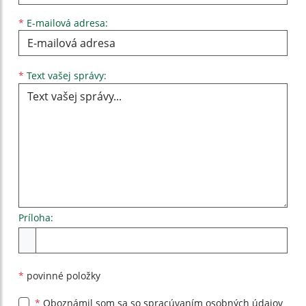
*
E-mailová adresa:
Text vašej správy...
*
Text vašej správy:
Príloha:
Príloha
*
povinné položky
*
Oboznámil som sa so
spracúvaním osobných údajov