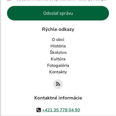
Google reCaptcha Response
Odoslať správu
Rýchle odkazy
O obci
História
Školstvo
Kultúra
Fotogaléria
Kontakty
Kontaktné informácie
+421 35 778 04 90