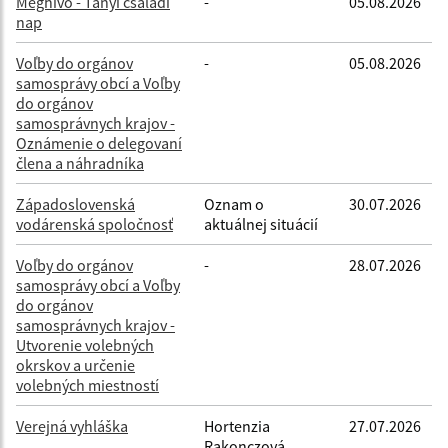
Meghívó - Tanyi csaladi
-
05.08.2026
nap
Voľby do orgánov
-
05.08.2026
samosprávy obcí a Voľby
do orgánov
samosprávnych krajov -
Oznámenie o delegovaní
člena a náhradníka
Západoslovenská
Oznam o
30.07.2026
vodárenská spoločnosť
aktuálnej situácií
Voľby do orgánov
-
28.07.2026
samosprávy obcí a Voľby
do orgánov
samosprávnych krajov -
Utvorenie volebných
okrskov a určenie
volebných miestností
Verejná vyhláška
Hortenzia
27.07.2026
Rakonczová