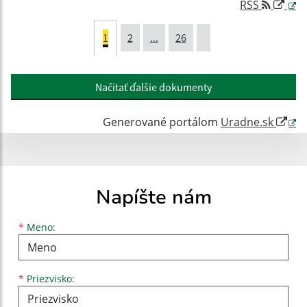
RSS
1
2
...
26
Načítať ďalšie dokumenty
Generované portálom
Uradne.sk
Napíšte nám
Meno
Priezvisko
E-mailová adresa
*
Meno:
*
Priezvisko: