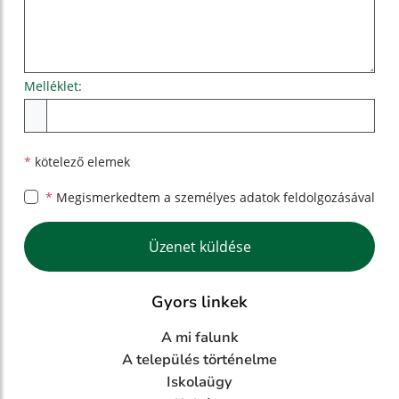
Melléklet:
Melléklet
*
kötelező elemek
*
Megismerkedtem a
személyes adatok feldolgozásával
Google reCaptcha Response
Üzenet küldése
Gyors linkek
A mi falunk
A település történelme
Iskolaügy