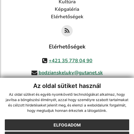
Kultúra
Képgaléria
Elérhetőségek
Elérhetőségek
+421 35 778 04 90
bodzianskeluky@gutanet.sk
Az oldal sütiket használ
Az oldal sütiket és egyéb nyomkövető technológiákat alkalmaz, hogy
jusson a legfrissebb információkhoz az RSS csatornánkon keresztűl
,
javítsa a böngészési élményét, azzal hogy személyre szabott tartalmakat
ECHELON 2 tartalomkezelő rendszer,
Honlap térkép
,
Internetes portál
,
és célzott hirdetéseket jelenít meg, és elemzi a weboldalunk forgalmát,
hogy megtudjuk honnan érkeztek a látogatóink.
webhosting
,
webex.digital, s.r.o.
,
doménnevek
,
doménnév regisztráció
,
cég webex.digital, s.r.o.
,
műszaki üzemeltető
ELFOGADOM
A legutolsó frissítés időpontja:
06.08.2026