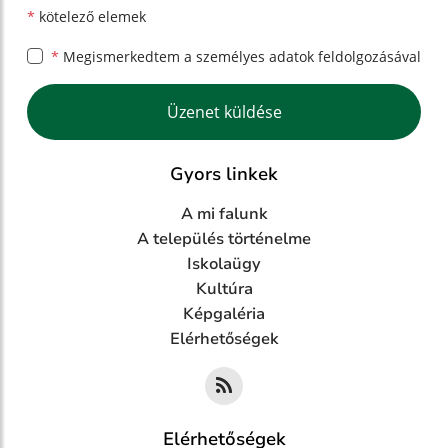
*
kötelező elemek
*
Megismerkedtem a
személyes adatok feldolgozásával
Google reCaptcha Response
Üzenet küldése
Gyors linkek
A mi falunk
A település történelme
Iskolaügy
Kultúra
Képgaléria
Elérhetőségek
Elérhetőségek