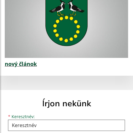
nový článok
Írjon nekünk
Keresztnév
Vezetéknév
E-mail cím
*
Keresztnév: