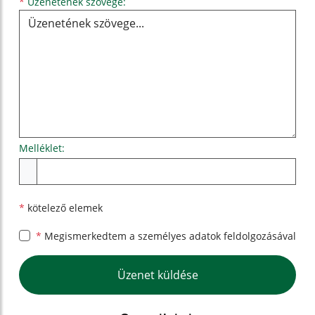
Üzenetének szövege...
*
Üzenetének szövege:
Melléklet:
Melléklet
*
kötelező elemek
*
Megismerkedtem a
személyes adatok feldolgozásával
Google reCaptcha Response
Üzenet küldése