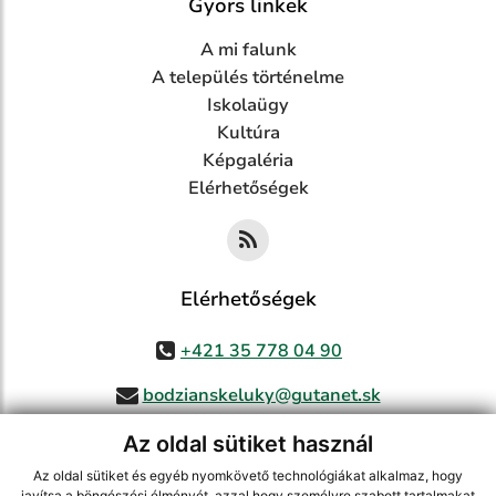
Gyors linkek
A mi falunk
A település történelme
Iskolaügy
Kultúra
Képgaléria
Elérhetőségek
Elérhetőségek
+421 35 778 04 90
bodzianskeluky@gutanet.sk
Az oldal sütiket használ
Az oldal sütiket és egyéb nyomkövető technológiákat alkalmaz, hogy
javítsa a böngészési élményét, azzal hogy személyre szabott tartalmakat