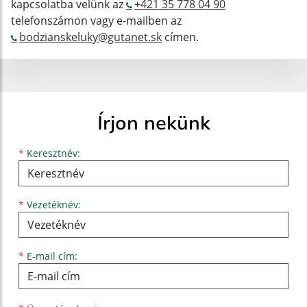
kapcsolatba velünk az
+421 35 778 04 90
telefonszámon vagy e-mailben az
bodzianskeluky@gutanet.sk
címen.
Írjon nekünk
Keresztnév
Vezetéknév
E-mail cím
*
Keresztnév:
*
Vezetéknév:
*
E-mail cím: