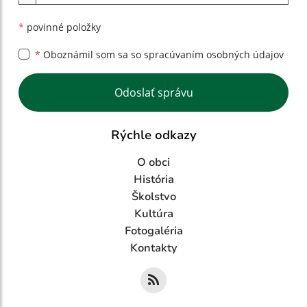
*
povinné položky
*
Oboznámil som sa so
spracúvaním osobných údajov
Google reCaptcha Response
Odoslať správu
Rýchle odkazy
O obci
História
Školstvo
Kultúra
Fotogaléria
Kontakty