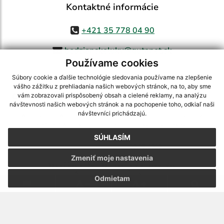
Kontaktné informácie
+421 35 778 04 90
bodzianskeluky@gutanet.sk
Používame cookies
Súbory cookie a ďalšie technológie sledovania používame na zlepšenie
vášho zážitku z prehliadania našich webových stránok, na to, aby sme
využite možnosť získavania aktuálnych informácií s využitím RSS
,
vám zobrazovali prispôsobený obsah a cielené reklamy, na analýzu
návštevnosti našich webových stránok a na pochopenie toho, odkiaľ naši
CMS systém (redakčný) systém ECHELON 2,
Mapa stránok
,
web portál
,
návštevníci prichádzajú.
webhosting
,
webex.digital, s.r.o.
,
domény
,
registrácia domény
,
spoločnosť webex.digital, s.r.o.
,
technický prevádzkovateľ
SÚHLASÍM
Posledná aktualizácia:
06.08.2026
Zmeniť moje nastavenia
Vytlačiť stránku
|
Vyhlásenie o prístupnosti
Autorské práva
|
Cookies
Odmietam
.
.
.
.
.
.
webdesign
|