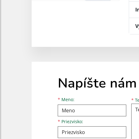
I
V
Napíšte nám
Meno
Priezvisko
E-mailová adresa
*
Meno:
*
Te
*
Priezvisko: