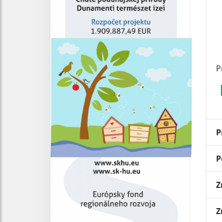
P
P
P
Z
Z