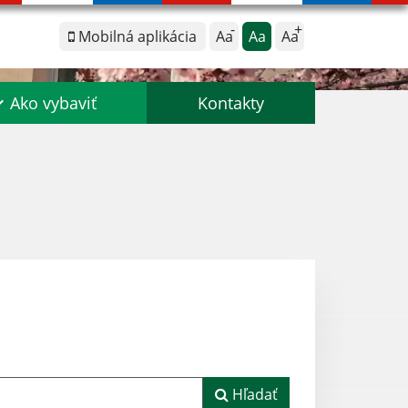
Mobilná aplikácia
Aa
Aa
Aa
Ako vybaviť
Kontakty
Hľadať