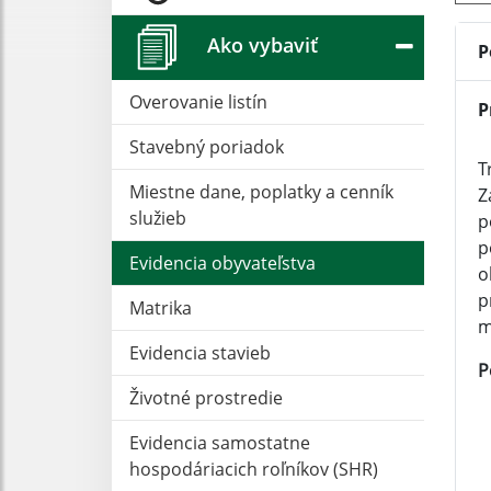
Ako vybaviť
P
Overovanie listín
P
Stavebný poriadok
T
Miestne dane, poplatky a cenník
Z
služieb
p
p
Evidencia obyvateľstva
o
p
Matrika
m
Evidencia stavieb
P
Životné prostredie
Evidencia samostatne
hospodáriacich roľníkov (SHR)