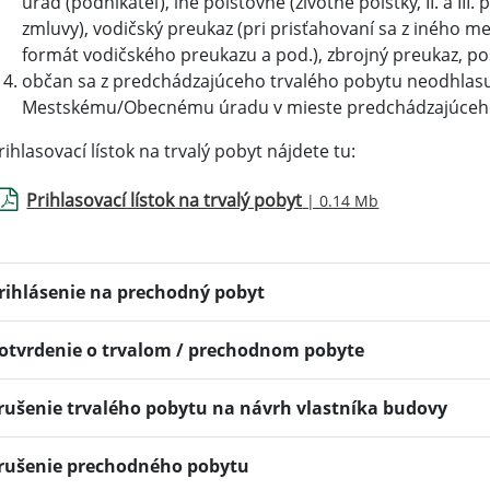
úrad (podnikateľ), iné poisťovne (životné poistky, II. a III
zmluvy), vodičský preukaz (pri prisťahovaní sa z iného me
formát vodičského preukazu a pod.), zbrojný preukaz, po
občan sa z predchádzajúceho trvalého pobytu neodhlasuj
Mestskému/Obecnému úradu v mieste predchádzajúceh
rihlasovací lístok na trvalý pobyt nájdete tu:
Prihlasovací lístok na trvalý pobyt
| 0.14 Mb
rihlásenie na prechodný pobyt
otvrdenie o trvalom / prechodnom pobyte
rušenie trvalého pobytu na návrh vlastníka budovy
rušenie prechodného pobytu