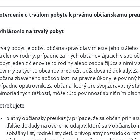
otvrdenie o trvalom pobyte k prvému občianskemu pre
rihlásenie na trvalý pobyt
rvalý pobyt je pobyt občana spravidla v mieste jeho stáleho 
a členov rodiny, prípadne za iných občanov žijúcich v spoloč
obyt jeden z členov tejto rodiny alebo osoba žijúca s nimi v
ovinný za týchto občanov predložiť požadované doklady. Za
bčana zbaveného spôsobilosti na právne úkony je povinný hl
rípadne opatrovník. Za občana, ktorý pre svoj zdravotný stav
imoriadnych ťažkostí, môže túto povinnosť splniť ním pís
otrebujete
platný občiansky preukaz (v prípade, že sa občan prihlasuj
ďalšie doklady na overenie údajov, ktoré sa v občianskom 
sobášny list, rodné listy detí, právoplatný rozsudok o r