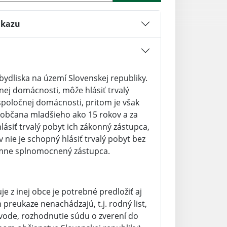
ukazu
bydliska na území Slovenskej republiky.
nej domácnosti, môže hlásiť trvalý
 spoločnej domácnosti, pritom je však
 občana mladšieho ako 15 rokov a za
ásiť trvalý pobyt ich zákonný zástupca,
 nie je schopný hlásiť trvalý pobyt bez
omne splnomocnený zástupca.
e z inej obce je potrebné predložiť aj
preukaze nenachádzajú, t.j. rodný list,
ozvode, rozhodnutie súdu o zverení do