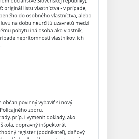
tnom občianstve Slovenskej republiky),
originál listu vlastníctva - v prípade,
úpeného do osobného vlastníctva, alebo
luvu na dobu neurčitú uzavretú medzi
lému pobytu iná osoba ako vlastník,
rípade neprítomnosti vlastníkov, ich
.
 občan povinný vybaviť si nový
Policajného zboru,
ady, príp. i vymeniť doklady, ako
 škola, dopravný inšpektorát
chodný register (podnikateľ), daňový