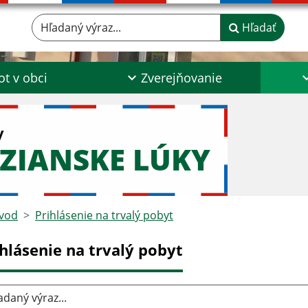
Hľadaný výraz...
Hľadať
ot v obci
Zverejňovanie
y
ZIANSKE LÚKY
vod
Prihlásenie na trvalý pobyt
ihlásenie na trvalý pobyt
aný výraz...