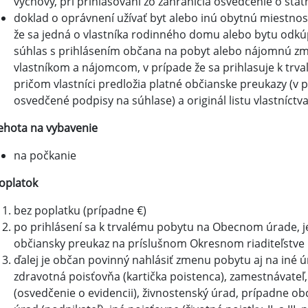
výchovy, pri prihlasovaní zo zahraničia osvedčenie o štá
doklad o oprávnení užívať byt alebo inú obytnú miestnosť: 
že sa jedná o vlastníka rodinného domu alebo bytu odk
súhlas s prihlásením občana na pobyt alebo nájomnú zm
vlastníkom a nájomcom, v prípade že sa prihlasuje k trva
pričom vlastníci predložia platné občianske preukazy (v p
osvedčené podpisy na súhlase) a originál listu vlastníctva
ehota na vybavenie
na počkanie
oplatok
bez poplatku (prípadne €)
po prihlásení sa k trvalému pobytu na Obecnom úrade, je
občiansky preukaz na príslušnom Okresnom riaditeľstve 
ďalej je občan povinný nahlásiť zmenu pobytu aj na iné úr
zdravotná poisťovňa (kartička poistenca), zamestnávateľ,
(osvedčenie o evidencii), živnostenský úrad, prípadne ob