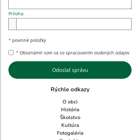
Príloha:
Príloha
*
povinné položky
*
Oboznámil som sa so
spracúvaním osobných údajov
Google reCaptcha Response
Odoslať správu
Rýchle odkazy
O obci
História
Školstvo
Kultúra
Fotogaléria