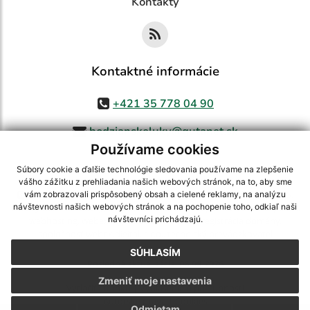
Kontakty
Kontaktné informácie
+421 35 778 04 90
bodzianskeluky@gutanet.sk
Používame cookies
Súbory cookie a ďalšie technológie sledovania používame na zlepšenie
vášho zážitku z prehliadania našich webových stránok, na to, aby sme
využite možnosť získavania aktuálnych informácií s využitím RSS
,
vám zobrazovali prispôsobený obsah a cielené reklamy, na analýzu
CMS systém (redakčný) systém ECHELON 2,
Mapa stránok
,
web portál
,
návštevnosti našich webových stránok a na pochopenie toho, odkiaľ naši
návštevníci prichádzajú.
webhosting
,
webex.digital, s.r.o.
,
domény
,
registrácia domény
,
spoločnosť webex.digital, s.r.o.
,
technický prevádzkovateľ
SÚHLASÍM
Posledná aktualizácia:
06.08.2026
Zmeniť moje nastavenia
Vytlačiť stránku
|
Vyhlásenie o prístupnosti
Autorské práva
|
Cookies
Odmietam