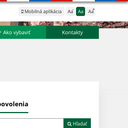
Mobilná aplikácia
Aa
Aa
Aa
Ako vybaviť
Kontakty
povolenia
Hľadať