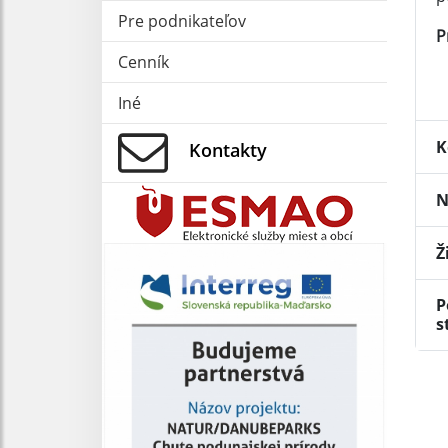
Pre podnikateľov
P
Cenník
Iné
K
Kontakty
N
Ž
P
s