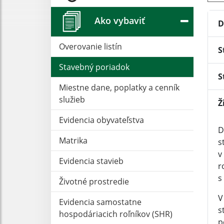
Ako vybaviť
D
Overovanie listín
S
Stavebný poriadok
S
Miestne dane, poplatky a cenník
služieb
Ž
Evidencia obyvateľstva
D
Matrika
s
v
Evidencia stavieb
r
s
Životné prostredie
V
Evidencia samostatne
s
hospodáriacich roľníkov (SHR)
p