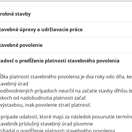
robné stavby
tavebné úpravy a udržiavacie práce
tavebné povolenie
iadosť o predĺženie platnosti stavebného povolenia
ĺžka platnosti stavebného povolenia je dva roky odo dňa, k
tavebný úrad
 odôvodnených prípadoch neurčil na začatie stavby dlhšiu l
okoch od nadobudnutia platnosti začať
 výstavbou, inak povolenie stratí platnosť.
 prípade udalostí, ktoré majú za následok posunutie termínu
tavebník príslušný stavebný úrad písomne
ožiadal o predĺženie platnosti stavebného povolenia.