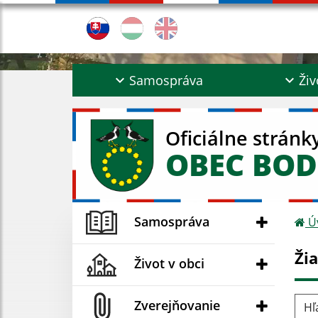
Samospráva
Živ
Oficiálne stránk
OBEC BOD
Samospráva
Ú
Ži
Život v obci
Hľad
Zverejňovanie