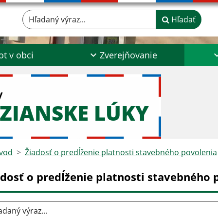
Hľadaný výraz...
Hľadať
ot v obci
Zverejňovanie
y
ZIANSKE LÚKY
vod
Žiadosť o predĺženie platnosti stavebného povolenia
adosť o predĺženie platnosti stavebného 
aný výraz...